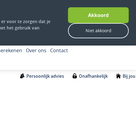
Akkoord
er voor te zorgen dat je
 met het gebruik van
Niet akkoord
 berekenen
Over ons
Contact
Persoonlijk advies
Onafhankelijk
Bij jou