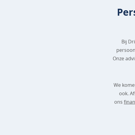
Per
Bij Dr
persoonl
Onze advie
We komen 
ook. A
ons
finan