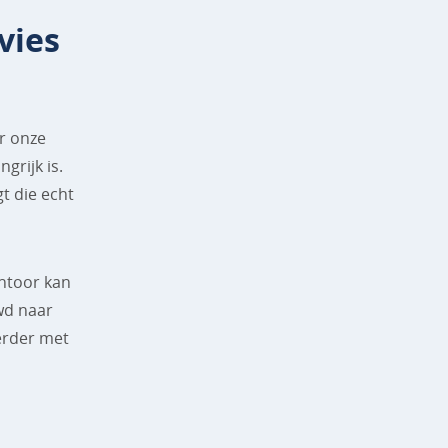
vies
or onze
grijk is.
gt die echt
antoor kan
wd naar
erder met